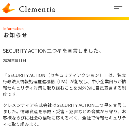
内
容
Information
を
お知らせ
ス
キ
SECURITY ACTION二つ星を宣言しました。
ッ
2026年6月1日
プ
「SECURITY ACTION（セキュリティアクション）」は、独立
行政法人情報処理推進機構（IPA）が創設し、中小企業自らが情
報セキュリティ対策に取り組むことを対外的に自己宣言する制
度です。
クレメンティア株式会社はSECURITY ACTION二つ星を宣言し
ました。情報資産を事故・災害・犯罪などの脅威から守り、お
客様ならびに社会の信頼に応えるべく、全社で情報セキュリテ
ィに取り組みます。