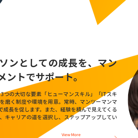
ろう
ーソンと
しての成長を、
マン
メント
でサポート。
な3つの大切な要素「ヒューマンスキル」「ITスキ
を磨く制度や環境を用意。常時、マンツーマンマ
で成長を促します。また、経験を積んで見えてくる
、キャリアの道を選択し、ステップアップしてい
View More