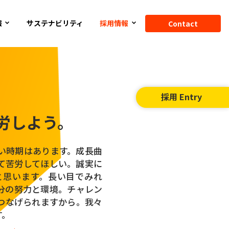
報
サステナビリティ
採用情報
Contact
採用 Entry
労しよう。
い時期はあります。成長曲
て苦労してほしい。誠実に
と思います。長い目でみれ
分の努力と環境。チャレン
つなげられますから。我々
す。