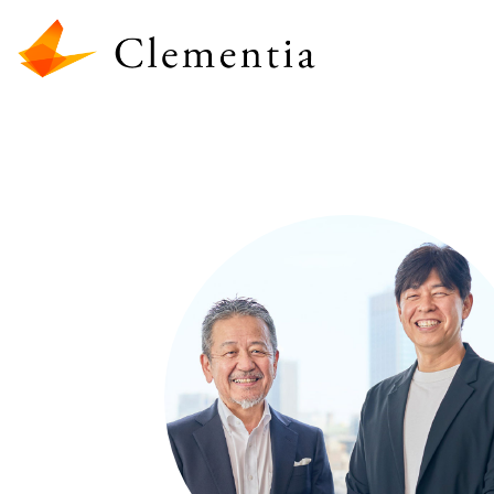
内
容
を
ス
キ
ッ
プ
認め合い
尊重し合い
応援し合う