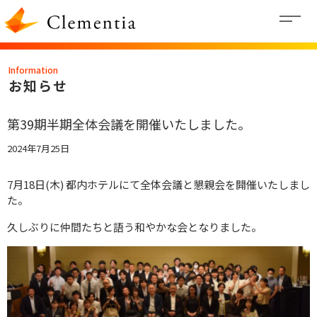
内
容
Information
を
お知らせ
ス
キ
第39期半期全体会議を開催いたしました。
ッ
2024年7月25日
プ
7月18日(木) 都内ホテルにて全体会議と懇親会を開催いたしまし
た。
久しぶりに仲間たちと語う和やかな会となりました。